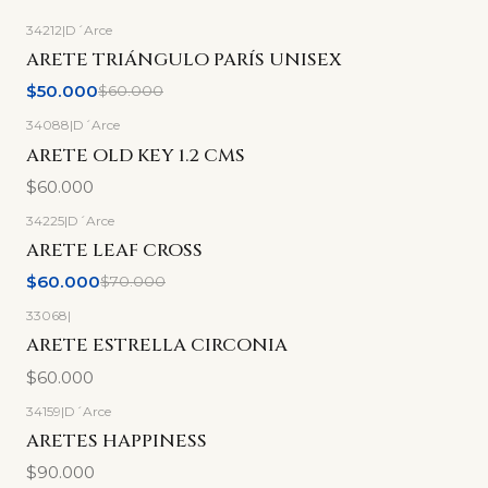
34212
|
D´Arce
-17%
OFF
ARETE TRIÁNGULO PARÍS UNISEX
$50.000
$60.000
34088
|
D´Arce
ARETE OLD KEY 1.2 CMS
$60.000
34225
|
D´Arce
-14%
OFF
ARETE LEAF CROSS
$60.000
$70.000
33068
|
Agotado
ARETE ESTRELLA CIRCONIA
$60.000
34159
|
D´Arce
ARETES HAPPINESS
$90.000