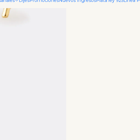
sanales
Dijes
Promociones
Nuevos Ingresos
Plata ley 925
Linea 