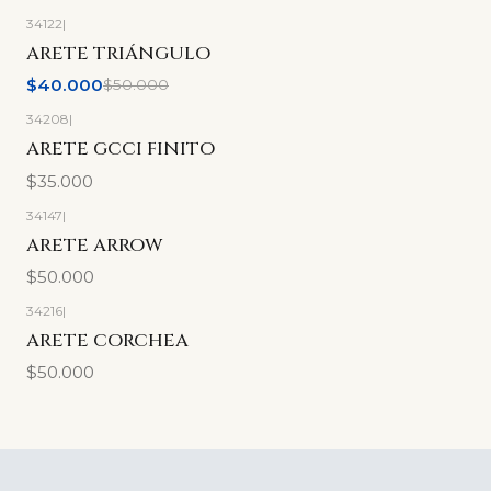
34122
|
-20%
OFF
ARETE TRIÁNGULO
$40.000
$50.000
34208
|
ARETE GCCI FINITO
$35.000
34147
|
ARETE ARROW
$50.000
34216
|
ARETE CORCHEA
$50.000