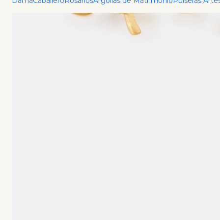
Dama
Caballero
Rosarios
Argollas de Matrimonio
Pulseras Arte