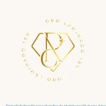
Financia tu compra con ADDI en hasta 6 cuotas.
Haz tu crédito ya
Inicio
Dama
Aretes
Arete Tulipán