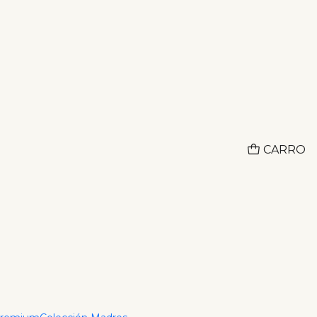
Adquiere lo que deseas hoy y paga despues con ADDI
CO
ipán
CARRO
ciones
pán en oro laminado18k.
O