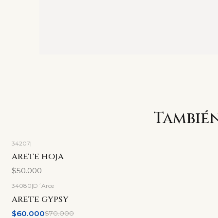
También
34207
|
ARETE HOJA
$50.000
34080
|
D´Arce
-14%
OFF
ARETE GYPSY
$60.000
$70.000