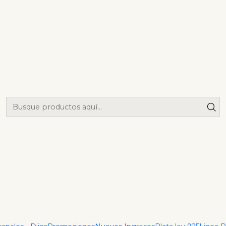
|
Arete Tul
Mostrar stock de ubica
DESCRIPCIÓN
Aretes de diseño flor tuli
COMPARTIR ESTE PRODUCT