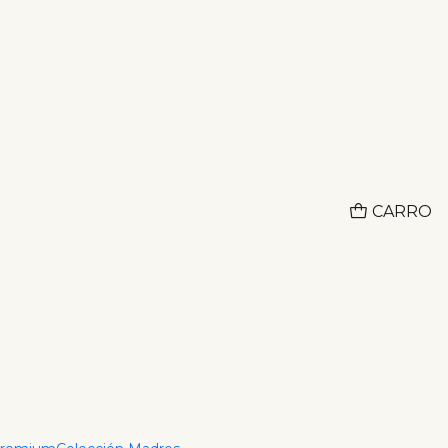
Adquiere lo que deseas hoy y paga despues con ADDI
CO
jido Cuban Link IT
Cms
CARRO
r al Carrito
Comprar ahora
ciones
— Modelo IT, 3,1 mm x 65 cm.
ink tejido (modelo IT) de 3,1 mm de grosor y 65 cm