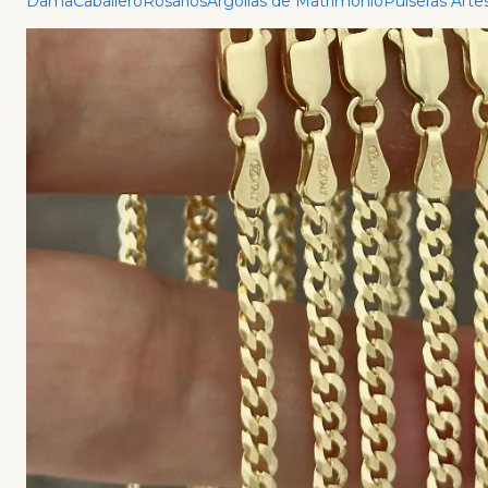
Dama
Caballero
Rosarios
Argollas de Matrimonio
Pulseras Arte