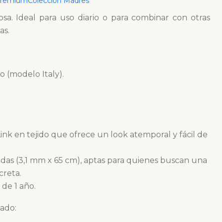
Premium
Colección Madres
ico patrón cubano con una medida versátil que aporta
osa. Ideal para uso diario o para combinar con otras
as.
do (modelo Italy).
ink en tejido que ofrece un look atemporal y fácil de
adas (3,1 mm x 65 cm), aptas para quienes buscan una
creta.
de 1 año.
ado: