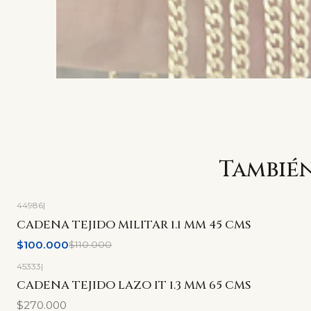
También
44986
|
-9%
OFF
CADENA TEJIDO MILITAR 1.1 MM 45 CMS
$100.000
$110.000
45333
|
CADENA TEJIDO LAZO IT 1.3 MM 65 CMS
$270.000