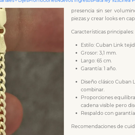
sanales
Dijes
Promociones
Nuevos Ingresos
Plata ley 925
Linea 
de largo. Combina el clás
presencia sin ser volumin
piezas y crear looks en cap
Características principales:
Estilo: Cuban Link teji
Grosor: 3,1 mm.
Largo: 65 cm.
Garantía: 1 año.
Diseño clásico Cuban L
combinar.
Proporciones equilibr
cadena visible pero dis
Respaldo con garantía 
Recomendaciones de cuid