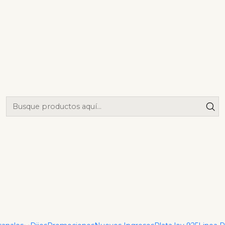
 Link IT 3,1 mm 65 Cms
|
Cadena Te
3,1 mm 65 
Agrega
Cantidad
Mostrar stock de ubica
DESCRIPCIÓN
Cadena Tejido Cuban Link 
Cadena con diseño Cuban L