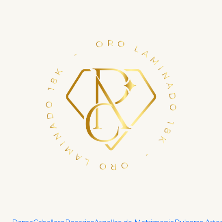
Financia tu compra con ADDI en hasta 6 cuotas.
Haz tu crédito ya
Inicio
Caballero
Cadenas Caballero
Cadena Tejido Cuban