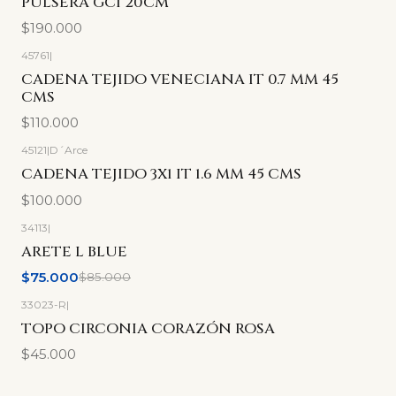
PULSERA GCI 20CM
$190.000
45761
|
CADENA TEJIDO VENECIANA IT 0.7 MM 45
CMS
$110.000
45121
|
D´Arce
CADENA TEJIDO 3X1 IT 1.6 MM 45 CMS
$100.000
34113
|
-12%
OFF
ARETE L BLUE
$75.000
$85.000
33023-R
|
Agotado
TOPO CIRCONIA CORAZÓN ROSA
$45.000