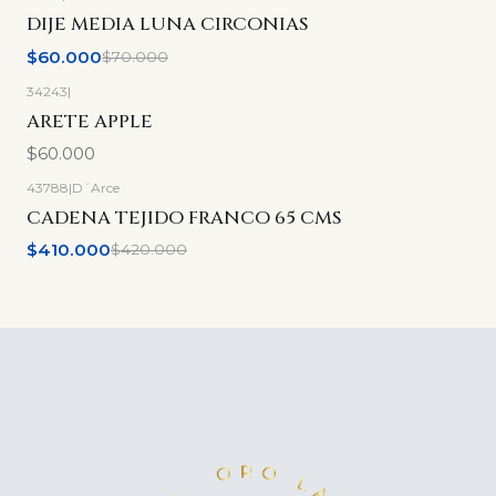
-14%
OFF
DIJE MEDIA LUNA CIRCONIAS
$60.000
$70.000
34243
|
ARETE APPLE
$60.000
43788
|
D´Arce
-2%
OFF
CADENA TEJIDO FRANCO 65 CMS
$410.000
$420.000