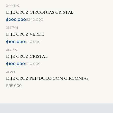
24448-C
|
-17%
OFF
DIJE CRUZ CIRCONIAS CRISTAL
$200.000
$240.000
23217-V
|
-9%
OFF
DIJE CRUZ VERDE
$100.000
$110.000
23217-C
|
-9%
OFF
DIJE CRUZ CRISTAL
$100.000
$110.000
23038
|
DIJE CRUZ PENDULO CON CIRCONIAS
$95.000