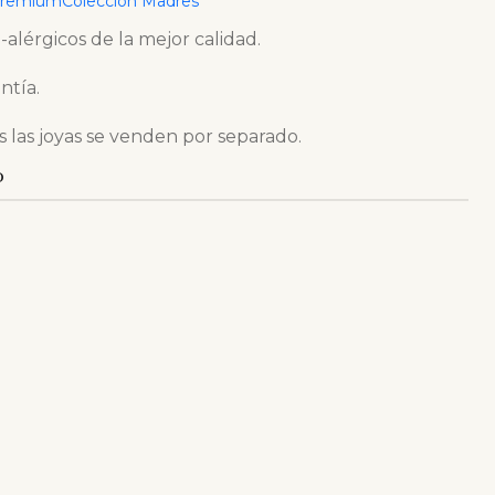
Premium
Colección Madres
, piscinas y sudoración 100% garantizado, ya que
-alérgicos de la mejor calidad.
ntía.
s las joyas se venden por separado.
O