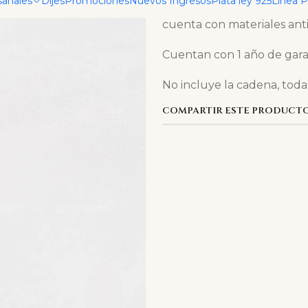
sanales
Dijes
Promociones
Nuevos Ingresos
Plata ley 925
Linea 
resistentes al agua de mar
cuenta con materiales anti
Cuentan con 1 año de gara
No incluye la cadena, toda
COMPARTIR ESTE PRODUCT