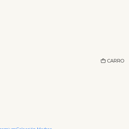
Adquiere lo que deseas hoy y paga despues con ADDI
CO
 Sagrada Circonias
CARRO
r al Carrito
Comprar ahora
ciones
s Cristal en oro laminado18k.
ubiertas con 3 chapas de oro 18K, haciéndolas