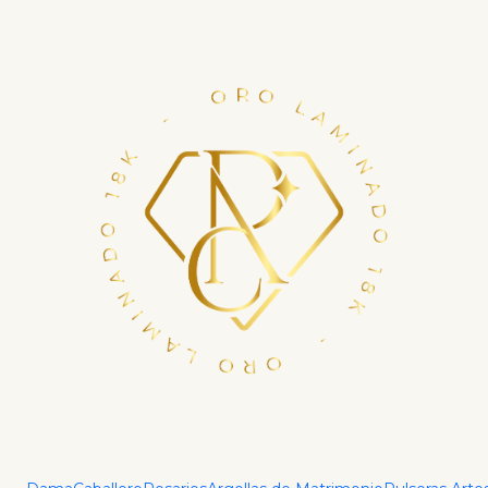
Financia tu compra con ADDI en hasta 6 cuotas.
Haz tu crédito ya
Inicio
Dijes
Dije Cruz Sagrada Circonias Cristal