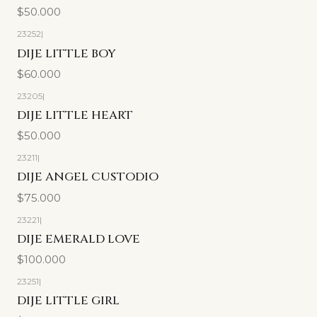
$50.000
23252
|
DIJE LITTLE BOY
$60.000
23205
|
DIJE LITTLE HEART
$50.000
23211
|
DIJE ANGEL CUSTODIO
$75.000
23221
|
DIJE EMERALD LOVE
$100.000
23251
|
DIJE LITTLE GIRL