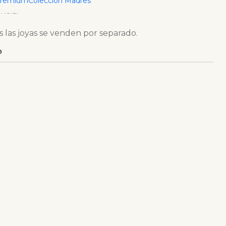
Premium
Colección Madres
ntía.
s las joyas se venden por separado.
O