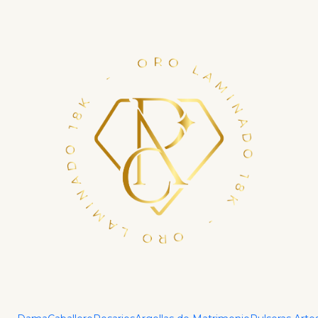
Financia tu compra con ADDI en hasta 6 cuotas.
Haz tu crédito ya
Inicio
Linea Kids
Dije Little Star