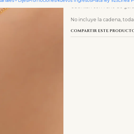
sanales
Dijes
Promociones
Nuevos Ingresos
Plata ley 925
Linea 
Cuentan con 1 año de gara
No incluye la cadena, toda
COMPARTIR ESTE PRODUCT