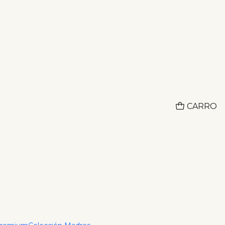
Adquiere lo que deseas hoy y paga despues con ADDI
CO
e Star
r al Carrito
Comprar ahora
CARRO
ciones
ubiertas con 3 chapas de oro 18K, haciéndolas
, piscinas y sudoración 100% garantizado, ya que
-alérgicos de la mejor calidad.