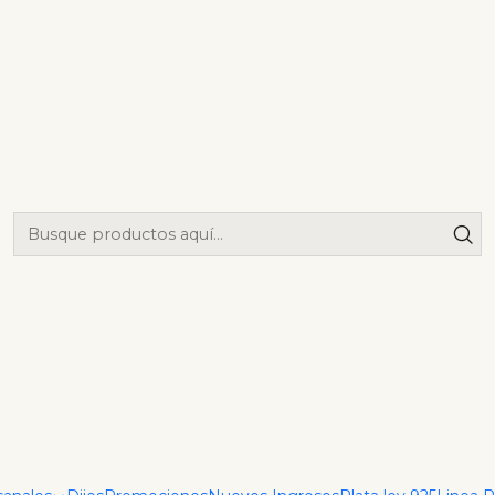
|
Dije Littl
Agrega
Cantidad
Mostrar stock de ubica
DESCRIPCIÓN
Dije Little Star
Todas nuestras joyas son c
resistentes al agua de mar
cuenta con materiales anti