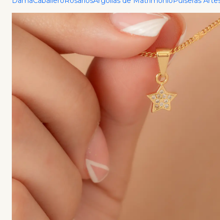
Dama
Caballero
Rosarios
Argollas de Matrimonio
Pulseras Arte