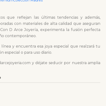
Premium
Colección Madres
urando que cada joya no solo sea un accesorio, sino
os que reflejan las últimas tendencias y además,
boradas con materiales de alta calidad que aseguran
 Con D Arce Joyería, experimenta la fusión perfecta
seño contemporáneo.
 línea y encuentra esa joya especial que realzará tu
ón especial o para uso diario.
darcejoyeria.com y déjate seducir por nuestra amplia
O