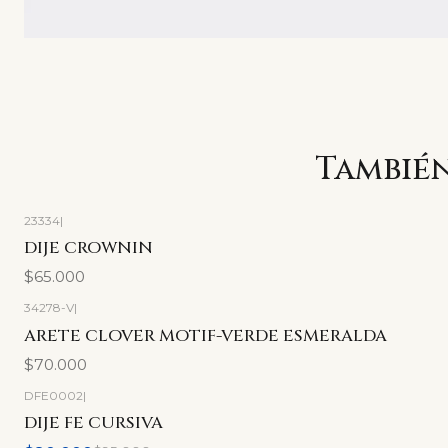
También
23334
|
DIJE CROWNIN
$65.000
34278-V
|
Agotado
ARETE CLOVER MOTIF-VERDE ESMERALDA
$70.000
DFE0002
|
-16%
OFF
DIJE FE CURSIVA