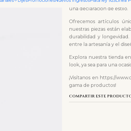
sanales
Dijes
Promociones
Nuevos Ingresos
Plata ley 925
Linea 
atención al detalle, aseg
una declaración de estilo.
Ofrecemos artículos únic
nuestras piezas están ela
durabilidad y longevidad.
entre la artesanía y el di
Explora nuestra tienda en
look, ya sea para una ocasi
¡Visítanos en https://www.
gama de productos!
COMPARTIR ESTE PRODUCT