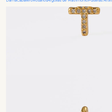
Dama
Caballero
Rosarios
Argollas de Matrimonio
Pulseras Arte