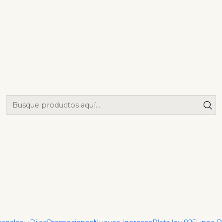
|
Dije Mini
Agrega
Cantidad
Mostrar stock de ubica
DESCRIPCIÓN
Descubre la elegancia y 
joyería en D Arce Joyerí
calidad y el estilo, garan
a sus gustos personalizado