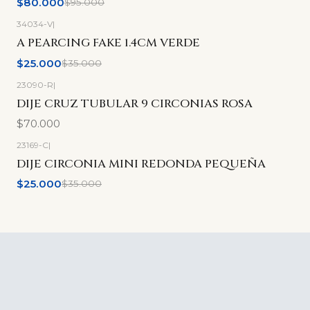
$80.000
$95.000
34034-V
|
-29%
OFF
A PEARCING FAKE 1.4CM VERDE
$25.000
$35.000
23090-R
|
DIJE CRUZ TUBULAR 9 CIRCONIAS ROSA
$70.000
23169-C
|
-29%
OFF
DIJE CIRCONIA MINI REDONDA PEQUEÑA
$25.000
$35.000