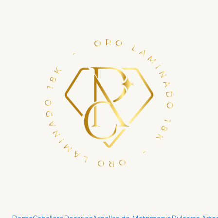
Financia tu compra con ADDI en hasta 6 cuotas.
Haz tu crédito ya
Inicio
Dijes
Dijes Religiosos
Dije Mini Cruz Ankh