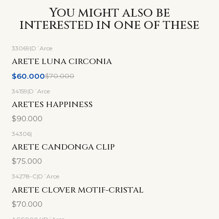
You might also be
interested in one of these
33069
|
D´Arce
-14%
OFF
ARETE LUNA CIRCONIA
$60.000
$70.000
34159
|
D´Arce
ARETES HAPPINESS
$90.000
34306
|
ARETE CANDONGA CLIP
$75.000
34278-C
|
D´Arce
ARETE CLOVER MOTIF-CRISTAL
$70.000