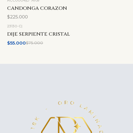
ACC0004
|
D´Arce
CANDONGA CORAZON
$225.000
23130-C
|
-27%
OFF
DIJE SERPIENTE CRISTAL
$55.000
$75.000