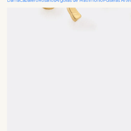
Dama
Caballero
Rosarios
Argollas de Matrimonio
Pulseras Arte