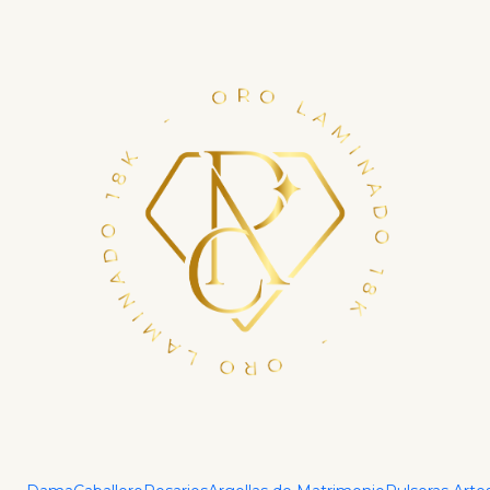
Financia tu compra con ADDI en hasta 6 cuotas.
Haz tu crédito ya
Home
Dama
Aretes
Arete Palmera