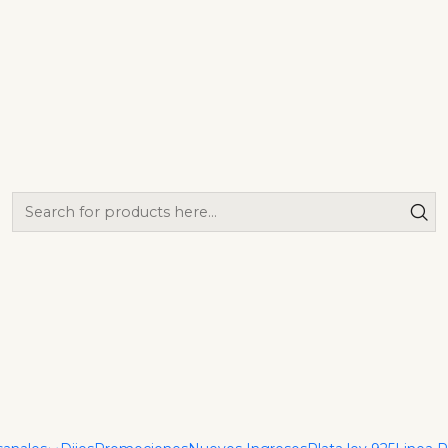
|
Arete Pa
Add
Quantity
Show stock from locat
DESCRIPTION
Descubre la elegancia y c
durar. Cada par está recu
estándar superior de re
garantizando su durabilida