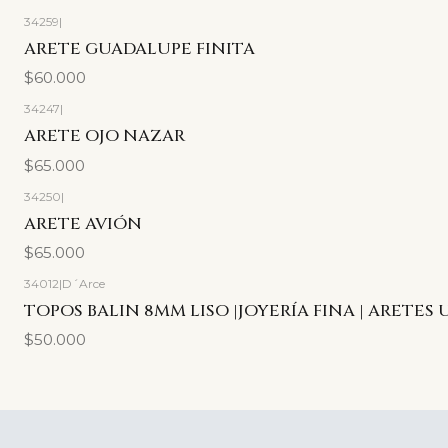
34259
|
ARETE GUADALUPE FINITA
$60.000
34247
|
ARETE OJO NAZAR
$65.000
34250
|
ARETE AVIÓN
$65.000
34012
|
D´Arce
TOPOS BALIN 8MM LISO |JOYERÍA FINA | ARETES 
$50.000