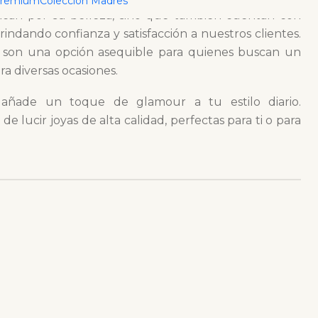
Premium
Colección Madres
tacan por su belleza, sino que también cuentan con
indando confianza y satisfacción a nuestros clientes.
 son una opción asequible para quienes buscan un
 diversas ocasiones.
 añade un toque de glamour a tu estilo diario.
 lucir joyas de alta calidad, perfectas para ti o para