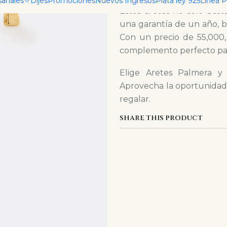
sanales
Dijes
Promociones
Nuevos Ingresos
Plata ley 925
Linea 
Estos aretes no solo des
una garantía de un año, br
Con un precio de 55,000,
complemento perfecto para
Elige Aretes Palmera y
Aprovecha la oportunidad de
regalar.
SHARE THIS PRODUCT