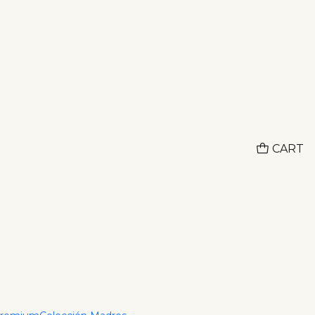
Adquiere lo que deseas hoy y paga despues con ADDI
EN
lmera
 to Cart
Buy now
CART
ions
alidad de los Aretes Palmera, una joya diseñada para
bierto con tres chapas de oro de 18K, alcanzando un
sistencia al agua de mar, piscinas y sudoración,
d al 100%.