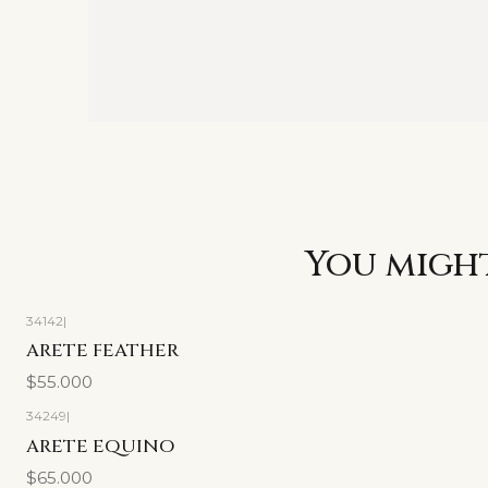
You might
34142
|
ARETE FEATHER
$55.000
34249
|
ARETE EQUINO
$65.000