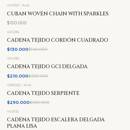
41413
|
D´Arce
CUBAN WOVEN CHAIN WITH SPARKLES
$150.000
43028
|
-7%
OFF
CADENA TEJIDO CORDÓN CUADRADO
$130.000
$140.000
43038
|
-5%
OFF
CADENA TEJIDO GCI DELGADA
$210.000
$220.000
43833
|
D´Arce
-12%
OFF
CADENA TEJIDO SERPIENTE
$290.000
$330.000
44293
|
-6%
OFF
CADENA TEJIDO ESCALERA DELGADA
PLANA LISA