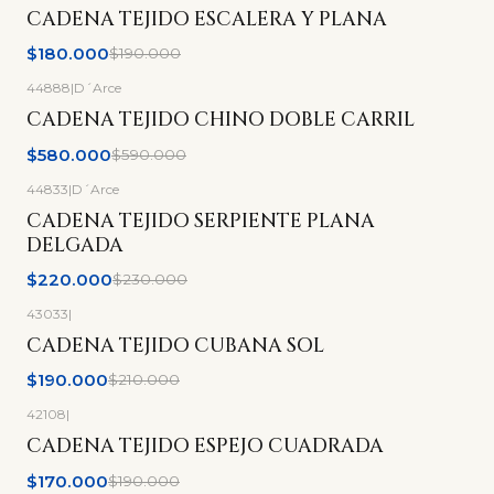
-5%
OFF
CADENA TEJIDO ESCALERA Y PLANA
$180.000
$190.000
44888
|
D´Arce
-2%
OFF
CADENA TEJIDO CHINO DOBLE CARRIL
$580.000
$590.000
44833
|
D´Arce
-4%
OFF
CADENA TEJIDO SERPIENTE PLANA
DELGADA
$220.000
$230.000
43033
|
-10%
OFF
CADENA TEJIDO CUBANA SOL
$190.000
$210.000
42108
|
-11%
OFF
CADENA TEJIDO ESPEJO CUADRADA
$170.000
$190.000