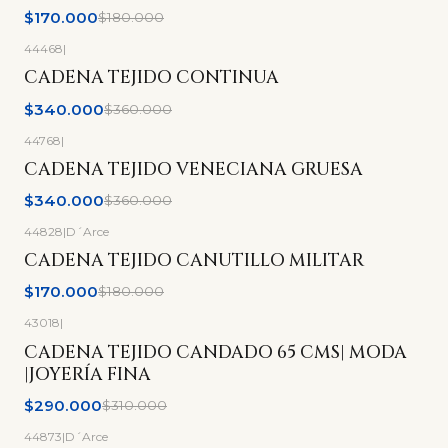
$170.000
$180.000
44468
|
-6%
OFF
CADENA TEJIDO CONTINUA
$340.000
$360.000
44768
|
-6%
OFF
CADENA TEJIDO VENECIANA GRUESA
$340.000
$360.000
44828
|
D´Arce
-6%
OFF
CADENA TEJIDO CANUTILLO MILITAR
$170.000
$180.000
43018
|
-6%
OFF
CADENA TEJIDO CANDADO 65 CMS| MODA
|JOYERÍA FINA
$290.000
$310.000
44873
|
D´Arce