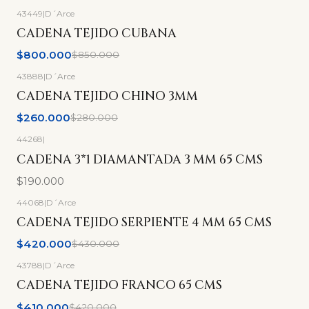
43449
|
D´Arce
-6%
OFF
CADENA TEJIDO CUBANA
$800.000
$850.000
43888
|
D´Arce
-7%
OFF
CADENA TEJIDO CHINO 3MM
$260.000
$280.000
44268
|
CADENA 3*1 DIAMANTADA 3 MM 65 CMS
$190.000
44068
|
D´Arce
-2%
OFF
CADENA TEJIDO SERPIENTE 4 MM 65 CMS
$420.000
$430.000
43788
|
D´Arce
-2%
OFF
CADENA TEJIDO FRANCO 65 CMS
$410.000
$420.000