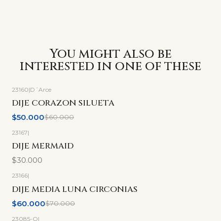
You might also be
interested in one of these
23160
|
D´Arce
-17%
OFF
DIJE CORAZON SILUETA
$50.000
$60.000
23167
|
DIJE MERMAID
$30.000
23166
|
-14%
OFF
DIJE MEDIA LUNA CIRCONIAS
$60.000
$70.000
23085-O
|