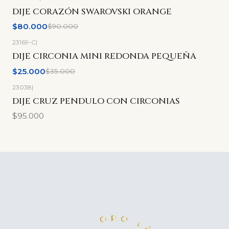
-11%
OFF
DIJE CORAZÓN SWAROVSKI ORANGE
$80.000
$90.000
23169-C
|
-29%
OFF
DIJE CIRCONIA MINI REDONDA PEQUEÑA
$25.000
$35.000
23038
|
DIJE CRUZ PENDULO CON CIRCONIAS
$95.000