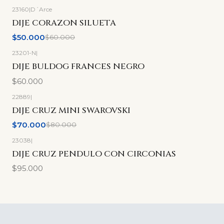
23160
|
D´Arce
-17%
OFF
DIJE CORAZON SILUETA
$50.000
$60.000
23201-N
|
DIJE BULDOG FRANCES NEGRO
$60.000
22889
|
-13%
OFF
DIJE CRUZ MINI SWAROVSKI
$70.000
$80.000
23038
|
DIJE CRUZ PENDULO CON CIRCONIAS
$95.000