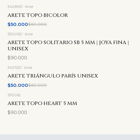
34269
|
D´Arce
-17%
OFF
ARETE TOPO BICOLOR
$50.000
$60.000
35001
|
D´Arce
ARETE TOPO SOLITARIO SB 5 MM | JOYA FINA |
UNISEX
$90.000
34212
|
D´Arce
-17%
OFF
ARETE TRIÁNGULO PARÍS UNISEX
$50.000
$60.000
35006
|
ARETE TOPO HEART 5 MM
$90.000