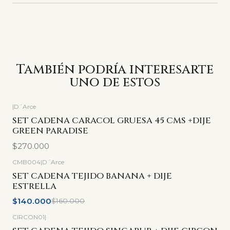
También podría interesarte
uno de estos
|
D´Arce
SET CADENA CARACOL GRUESA 45 CMS +DIJE
GREEN PARADISE
$270.000
CMB004
|
D´Arce
-13%
OFF
SET CADENA TEJIDO BANANA + DIJE
ESTRELLA
$140.000
$160.000
CIRCON01
|
-8%
OFF