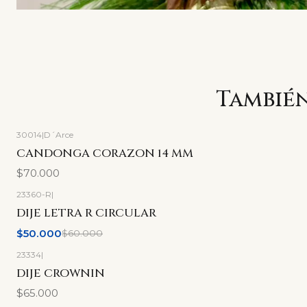
También
30014
|
D´Arce
CANDONGA CORAZON 14 MM
$70.000
23360-R
|
-17%
OFF
DIJE LETRA R CIRCULAR
$50.000
$60.000
23334
|
DIJE CROWNIN
$65.000