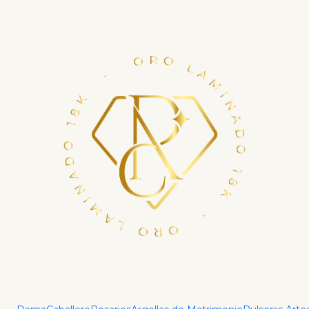
Financia tu compra con ADDI en hasta 6 cuotas.
Haz tu crédito ya
Inicio
Sets
Set Estrella