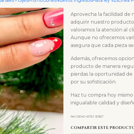
sanales
Dijes
Promociones
Nuevos Ingresos
Plata ley 925
Linea 
asegurando que brilles en 
Aprovecha la facilidad de
adquirir nuestro producto 
valoramos la atención al cl
Aunque no ofrecemos varian
asegura que cada pieza se
Además, ofrecemos opciones
producto de manera regula
pierdas la oportunidad de
por su sofisticación.
Haz tu compra hoy mismo y
inigualable calidad y diseñ
Ref 23043-45761-30367
COMPARTIR ESTE PRODUCT