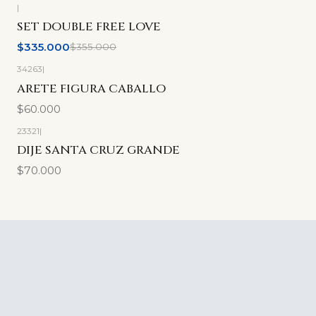
|
-6%
OFF
SET DOUBLE FREE LOVE
$335.000
$355.000
34263
|
ARETE FIGURA CABALLO
$60.000
23321
|
DIJE SANTA CRUZ GRANDE
$70.000