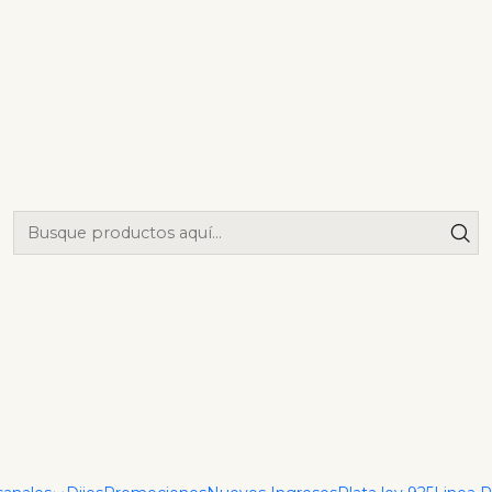
|
Set Estre
Agrega
Cantidad
Mostrar stock de ubica
DESCRIPCIÓN
Descubre la exquisita ele
cada pieza es una obra m
la calidad y atención al de
lo que lo convierte en un