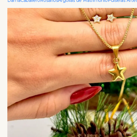
Dama
Caballero
Rosarios
Argollas de Matrimonio
Pulseras Arte