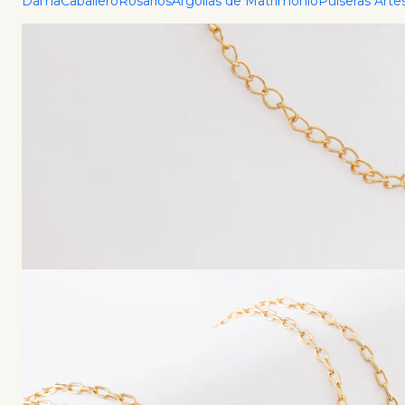
Dama
Caballero
Rosarios
Argollas de Matrimonio
Pulseras Arte