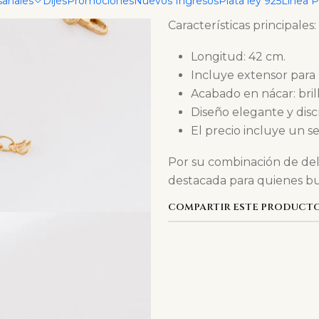
sanales
Dijes
Promociones
Nuevos Ingresos
Plata ley 925
Linea 
Características principales:
Longitud: 42 cm.
Incluye extensor para 
Acabado en nácar: brill
Diseño elegante y disc
El precio incluye un se
Por su combinación de deli
destacada para quienes bus
COMPARTIR ESTE PRODUCT