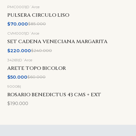
PMC0001
|
D´Arce
-18%
OFF
PULSERA CIRCULO LISO
$70.000
$85.000
CVM0001
|
D´Arce
-8%
OFF
SET CADENA VENECIANA MARGARITA
$220.000
$240.000
34269
|
D´Arce
-17%
OFF
ARETE TOPO BICOLOR
$50.000
$60.000
90008
|
ROSARIO BENEDICTUS 43 CMS + EXT
$190.000