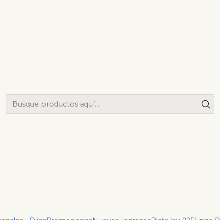
ensor
|
Set VC Na
Extensor
Agrega
Cantidad
Mostrar stock de ubica
DESCRIPCIÓN
Clover Nacar — collar de 4
acabado en nácar que aport
para complementar looks c