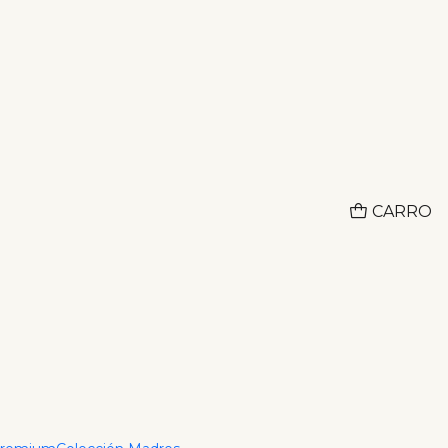
Adquiere lo que deseas hoy y paga despues con ADDI
CO
car 42 Cms +
CARRO
r al Carrito
Comprar ahora
ciones
2 cm con extensor. Collar de diseño sofisticado con
a un brillo natural y una apariencia delicada, ideal
asuales y formales.