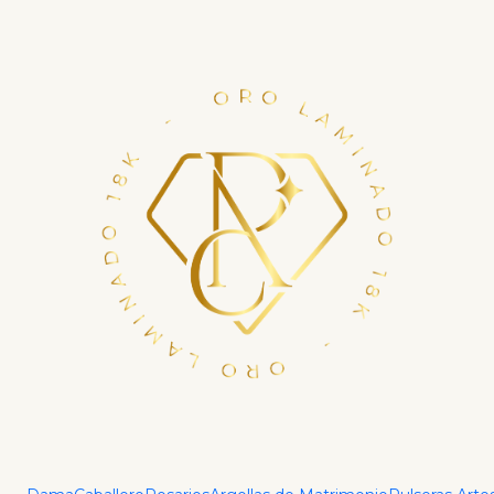
Financia tu compra con ADDI en hasta 6 cuotas.
Haz tu crédito ya
Inicio
Dama
Cadenas Dama
Set VC Nacar 42 Cms + Ext