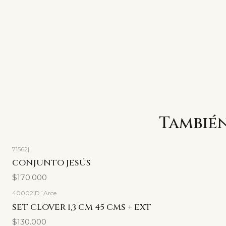
También
71562
|
CONJUNTO JESÚS
$170.000
40002
|
D´Arce
SET CLOVER 1,3 CM 45 CMS + EXT
$130.000