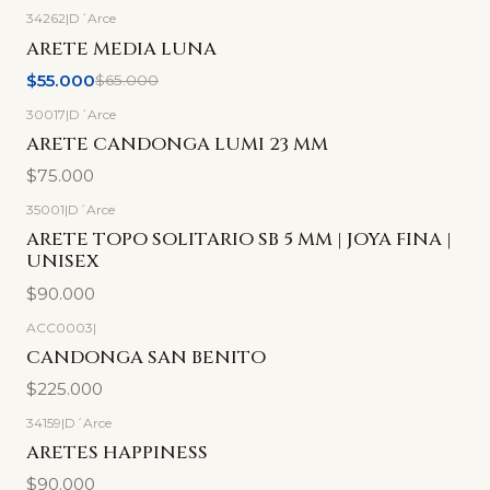
34262
|
D´Arce
-15%
OFF
ARETE MEDIA LUNA
$55.000
$65.000
30017
|
D´Arce
ARETE CANDONGA LUMI 23 MM
$75.000
35001
|
D´Arce
ARETE TOPO SOLITARIO SB 5 MM | JOYA FINA |
UNISEX
$90.000
ACC0003
|
CANDONGA SAN BENITO
$225.000
34159
|
D´Arce
ARETES HAPPINESS
$90.000