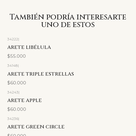
También podría interesarte
uno de estos
34222
|
ARETE LIBÉLULA
$55.000
34148
|
ARETE TRIPLE ESTRELLAS
$60.000
34243
|
ARETE APPLE
$60.000
34236
|
ARETE GREEN CIRCLE
$60.000