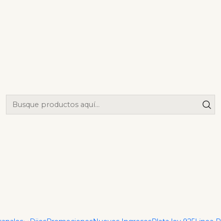
|
Conjunto
Cm
Agrega
Cantidad
Mostrar stock de ubica
DESCRIPCIÓN
Descubre la elegancia d
destaca por su diseño sofi
cm y un largo de 45 cm, 