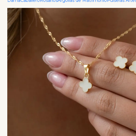
Dama
Caballero
Rosarios
Argollas de Matrimonio
Pulseras Arte