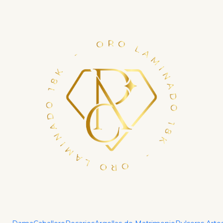
Financia tu compra con ADDI en hasta 6 cuotas.
Haz tu crédito ya
Inicio
Dama
Conjunto Clover Blanco 1 Cm