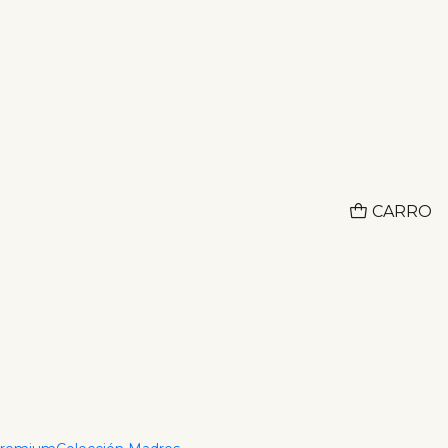
Adquiere lo que deseas hoy y paga despues con ADDI
CO
 Clover Blanco 1
CARRO
r al Carrito
Comprar ahora
ciones
el Conjunto Clover Blanco, una joya única que se
sticado y versátil. Este conjunto, con un grosor de 1
es perfecto para cualquier ocasión, desde eventos