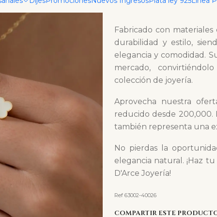
sanales
Dijes
Promociones
Nuevos Ingresos
Plata ley 925
Linea 
formales hasta salidas casu
Fabricado con materiales 
durabilidad y estilo, sie
elegancia y comodidad. Su 
mercado, convirtiéndol
colección de joyería.
Aprovecha nuestra ofert
reducido desde 200,000. E
también representa una exc
No pierdas la oportunida
elegancia natural. ¡Haz tu
D'Arce Joyería!
Ref 63002-40026
COMPARTIR ESTE PRODUCT