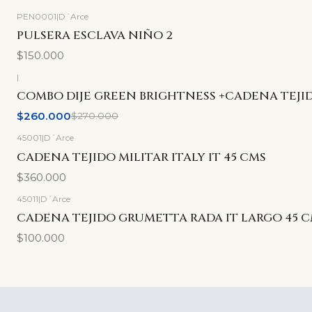
PEN0001
|
D´Arce
PULSERA ESCLAVA NIÑO 2
$150.000
|
-4%
OFF
COMBO DIJE GREEN BRIGHTNESS +CADENA TEJ
$260.000
$270.000
45001
|
D´Arce
CADENA TEJIDO MILITAR ITALY IT 45 CMS
$360.000
45011
|
D´Arce
CADENA TEJIDO GRUMETTA RADA IT LARGO 45 
$100.000