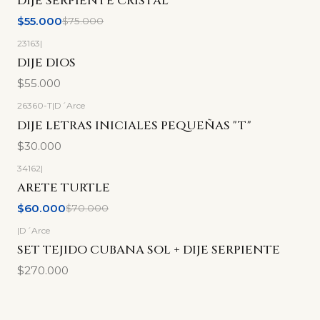
DIJE SERPIENTE CRISTAL
$55.000
$75.000
23163
|
DIJE DIOS
$55.000
26360-T
|
D´Arce
DIJE LETRAS INICIALES PEQUEÑAS "T"
$30.000
34162
|
-14%
OFF
ARETE TURTLE
$60.000
$70.000
|
D´Arce
SET TEJIDO CUBANA SOL + DIJE SERPIENTE
$270.000