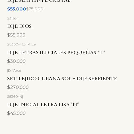
DIJE SERPIENTE CRISTAL
$55.000
$75.000
23163
|
DIJE DIOS
$55.000
26360-T
|
D´Arce
DIJE LETRAS INICIALES PEQUEÑAS "T"
$30.000
|
D´Arce
SET TEJIDO CUBANA SOL + DIJE SERPIENTE
$270.000
25360-N
|
DIJE INICIAL LETRA LISA "N"
$45.000