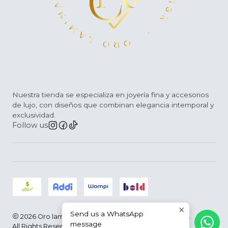
Nuestra tienda se especializa en joyería fina y accesorios
de lujo, con diseños que combinan elegancia intemporal y
exclusividad.
Follow us
Send us a WhatsApp
2026 Oro laminado D´Arce |Joyería Fina | Colombia.
message
All Rights Reserved.
Powered by Jumpseller
.