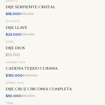
23130-C
|
-27%
OFF
DIJE SERPIENTE CRISTAL
$55.000
$75.000
DLL0001
|
-29%
OFF
DIJE LLAVE
$25.000
$35.000
23163
|
DIJE DIOS
$55.000
44286
|
D´Arce
-6%
OFF
CADENA TEJIDO CUBANA
$150.000
$160.000
23118
|
D´Arce
-17%
OFF
DIJE CRUZ CIRCONIA COMPLETA
$50.000
$60.000
71562
|