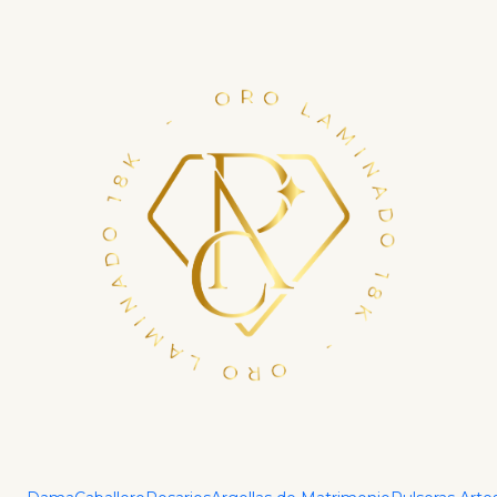
Financia tu compra con ADDI en hasta 6 cuotas.
Haz tu crédito ya
Inicio
Caballero
Pulseras
Pulsera tejido Singapur IT 1,8