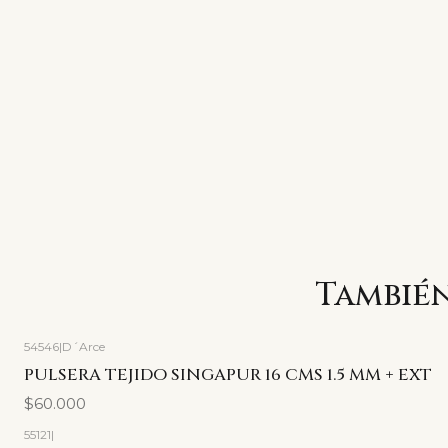
También
54546
|
D´Arce
PULSERA TEJIDO SINGAPUR 16 CMS 1.5 MM + EXT
$60.000
55121
|