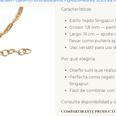
sanales
Dijes
Promociones
Nuevos Ingresos
Plata ley 925
Linea 
Características:
Estilo: tejido Singapur
Grosor: 1,8 mm — perfil
Largo: 16 cm — ajust
llevar como pulsera ap
Uso: versátil para uso 
Por qué elegirla:
Diseño sutil que realz
Perfecta como regalo 
Singapur.
Fácil de combinar con 
Consulta disponibilidad y 
COMPARTIR ESTE PRODUCT