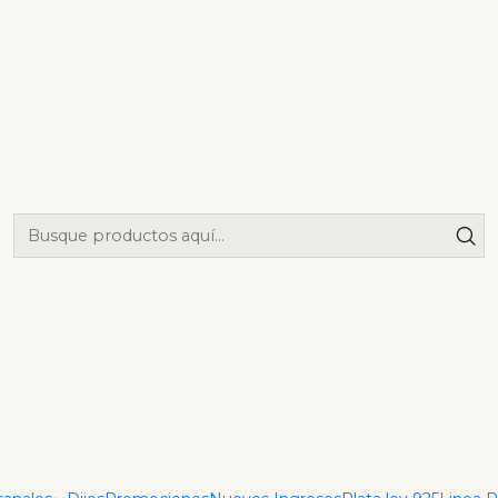
 mm 16 Cms
|
Pulsera te
mm 16 Cm
Agrega
Cantidad
Mostrar stock de ubica
DESCRIPCIÓN
Pulsera tejido Singapur, c
(estilo Singapur) que apo
para un look discreto y el