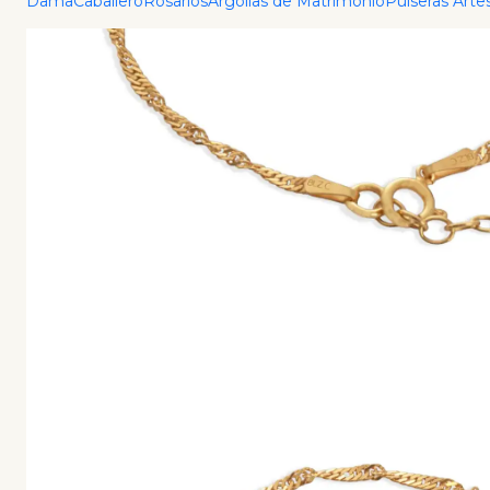
Dama
Caballero
Rosarios
Argollas de Matrimonio
Pulseras Arte