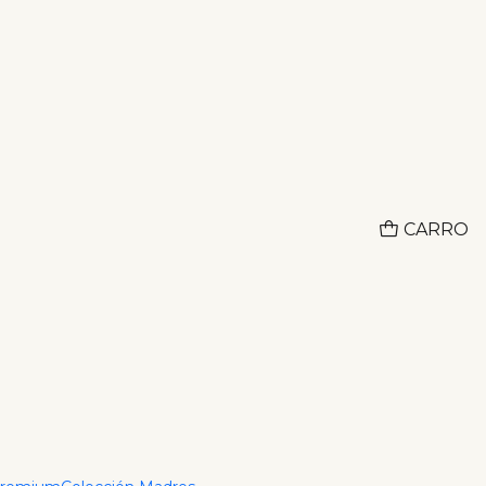
Adquiere lo que deseas hoy y paga despues con ADDI
CO
jido Singapur IT 1,8
s
CARRO
r al Carrito
Comprar ahora
ciones
alibre 1,8 mm y largo 16 cm. Pieza de diseño trenzado
rta textura y flexibilidad sin ocupar volumen, ideal
egante.